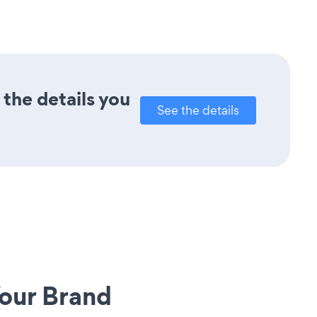
 the details you
See the details
our Brand