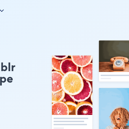
lr
ype