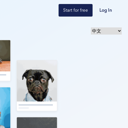
Start for free
Log In