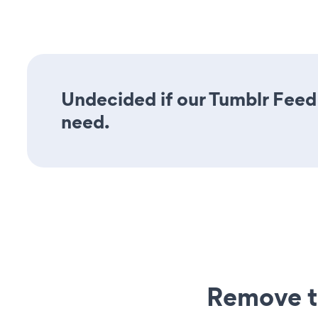
Undecided if our Tumblr Feed 
need.
Remove t