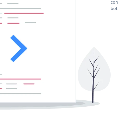
com
bot