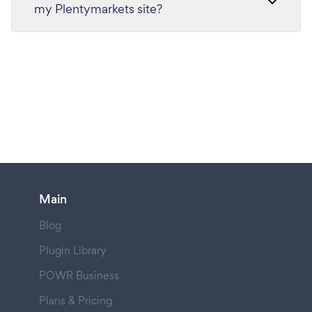
my Plentymarkets site?
Main
Blog
Plugin Library
POWR Business
Plans & Pricing