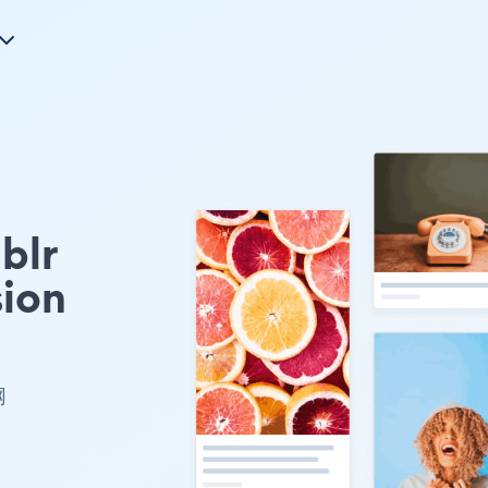
lr
ion
网