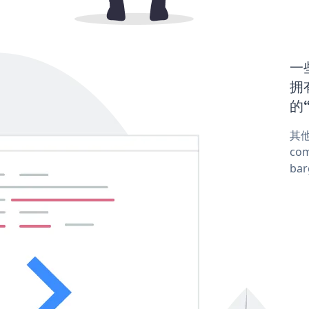
一些
拥有
的“
其他
com
ba