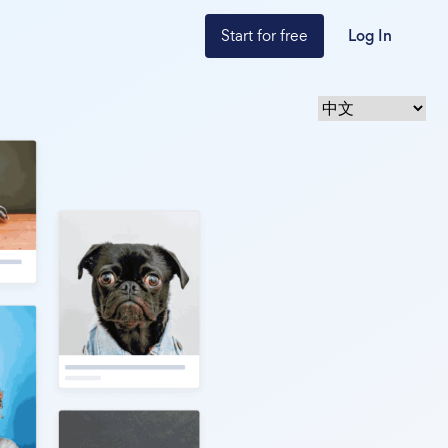
Start for free
Log In