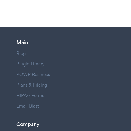
Main
Blog
Plugin Library
POWR Business
Plans & Pricing
HIPAA Forms
Email Blast
Company