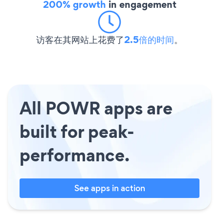
200% growth
in engagement
访客在其网站上花费了
2.5倍的时间
。
All POWR apps are
built for peak-
performance.
See apps in action