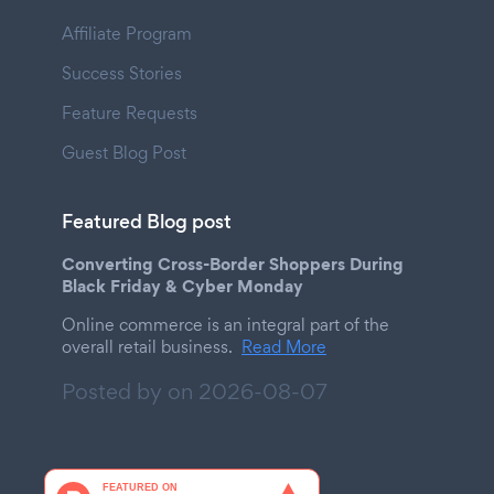
Affiliate Program
Success Stories
Feature Requests
Guest Blog Post
Featured Blog post
Converting Cross-Border Shoppers During
Black Friday & Cyber Monday
Online commerce is an integral part of the
overall retail business.
Read More
Posted by on
2026-08-07