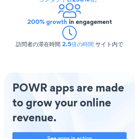
200% growth
in engagement
訪問者の滞在時間
2.5倍の時間
サイト内で
POWR apps are made
to grow your online
revenue.
See apps in action