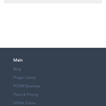
Main
Blog
Plugin Library
POWR Business
Plans & Pricing
HIPAA Forms