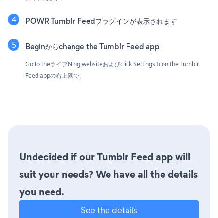
POWR Tumblr Feedプラグインが表示されます
Beginからchange the Tumblr Feed app：
Go to theライブNing websiteおよびclick Settings Icon
the Tumblr
Feed appの右上隅で。
Undecided if our Tumblr Feed app will
suit your needs? We have all the details
you need.
See the details