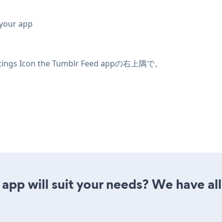
 your app
ings Icon
the Tumblr Feed appの右上隅で。
app will suit your needs? We have all