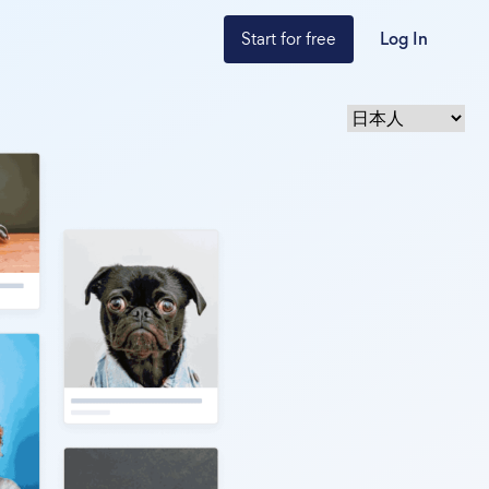
Start for free
Log In