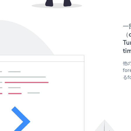
一
（d
T
t
他の
fo
るf