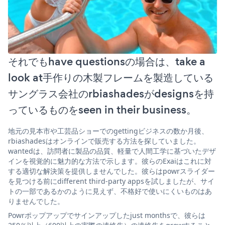
それでもhave questionsの場合は、take a
look at手作りの木製フレームを製造している
サングラス会社のrbiashadesがdesignsを持
っているものをseen in their business。
地元の見本市や工芸品ショーでのgettingビジネスの数か月後、
rbiashadesはオンラインで販売する方法を探していました。
wantedは、訪問者に製品の品質、軽量で人間工学に基づいたデザ
インを視覚的に魅力的な方法で示します。彼らのExaiはこれに対
する適切な解決策を提供しませんでした。彼らはpowrスライダー
を見つける前にdifferent third-party appsを試しましたが、サイ
トの一部であるかのように見えず、不格好で使いにくいものはあ
りませんでした。
Powrポップアップでサインアップしたjust monthsで、彼らは