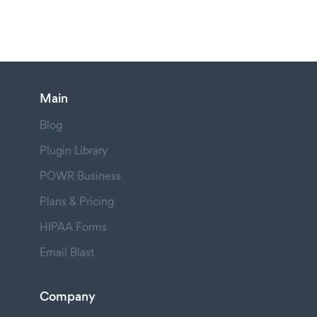
Main
Blog
Plugin Library
POWR Business
Plans & Pricing
HIPAA Forms
Email Blast
Company