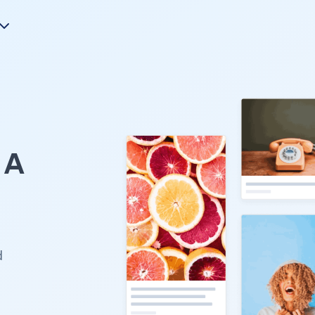
A
。
d