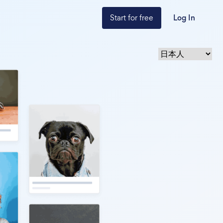
Start for free
Log In