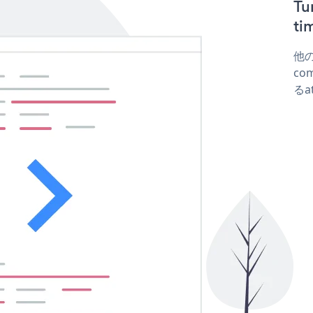
T
t
他の
co
るa