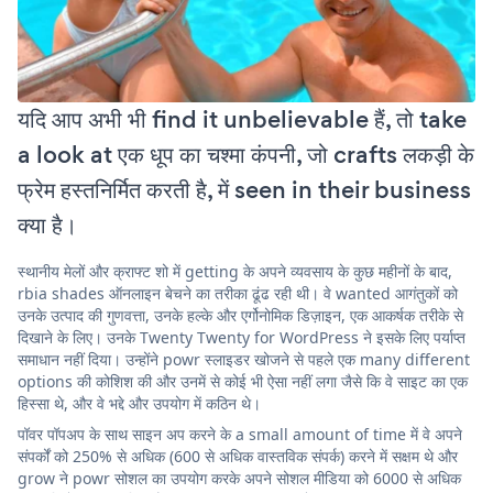
यदि आप अभी भी find it unbelievable हैं, तो take
a look at एक धूप का चश्मा कंपनी, जो crafts लकड़ी के
फ्रेम हस्तनिर्मित करती है, में seen in their business
क्या है।
स्थानीय मेलों और क्राफ्ट शो में getting के अपने व्यवसाय के कुछ महीनों के बाद,
rbia shades ऑनलाइन बेचने का तरीका ढूंढ रही थी। वे wanted आगंतुकों को
उनके उत्पाद की गुणवत्ता, उनके हल्के और एर्गोनोमिक डिज़ाइन, एक आकर्षक तरीके से
दिखाने के लिए। उनके Twenty Twenty for WordPress ने इसके लिए पर्याप्त
समाधान नहीं दिया। उन्होंने powr स्लाइडर खोजने से पहले एक many different
options की कोशिश की और उनमें से कोई भी ऐसा नहीं लगा जैसे कि वे साइट का एक
हिस्सा थे, और वे भद्दे और उपयोग में कठिन थे।
पॉवर पॉपअप के साथ साइन अप करने के a small amount of time में वे अपने
संपर्कों को 250% से अधिक (600 से अधिक वास्तविक संपर्क) करने में सक्षम थे और
grow ने powr सोशल का उपयोग करके अपने सोशल मीडिया को 6000 से अधिक