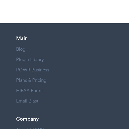
Main
Blog
Plugin Library
POWR Business
Plans & Pricing
HIPAA Forms
Email Blast
Company