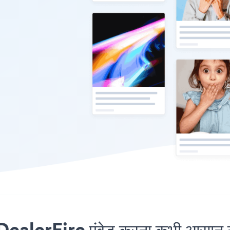
alerFire एंबेड करना कभी आसान नह