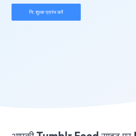
नि: शुल्क प्रारंभ करें
आपकी Tumblr Feed साइट पर De