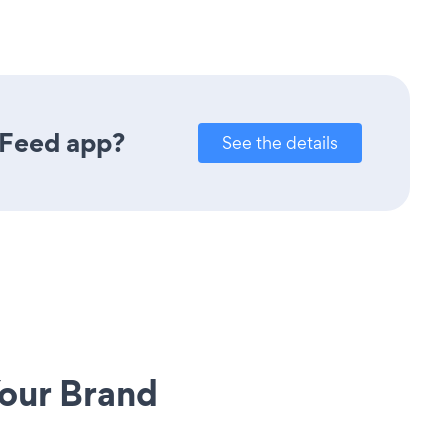
 Feed app?
See the details
our Brand