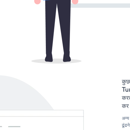
कुछ
Tu
करत
कर 
अन्
ढूंढ