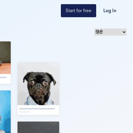
Start for free
Log In