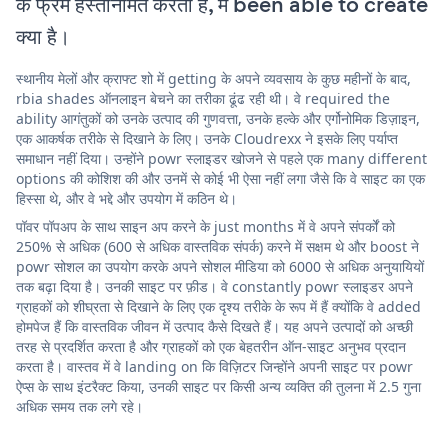
के फ्रेम हस्तनिर्मित करती है, में been able to create
क्या है।
स्थानीय मेलों और क्राफ्ट शो में getting के अपने व्यवसाय के कुछ महीनों के बाद,
rbia shades ऑनलाइन बेचने का तरीका ढूंढ रही थी। वे required the
ability आगंतुकों को उनके उत्पाद की गुणवत्ता, उनके हल्के और एर्गोनोमिक डिज़ाइन,
एक आकर्षक तरीके से दिखाने के लिए। उनके Cloudrexx ने इसके लिए पर्याप्त
समाधान नहीं दिया। उन्होंने powr स्लाइडर खोजने से पहले एक many different
options की कोशिश की और उनमें से कोई भी ऐसा नहीं लगा जैसे कि वे साइट का एक
हिस्सा थे, और वे भद्दे और उपयोग में कठिन थे।
पॉवर पॉपअप के साथ साइन अप करने के just months में वे अपने संपर्कों को
250% से अधिक (600 से अधिक वास्तविक संपर्क) करने में सक्षम थे और boost ने
powr सोशल का उपयोग करके अपने सोशल मीडिया को 6000 से अधिक अनुयायियों
तक बढ़ा दिया है। उनकी साइट पर फ़ीड। वे constantly powr स्लाइडर अपने
ग्राहकों को शीघ्रता से दिखाने के लिए एक दृश्य तरीके के रूप में हैं क्योंकि वे added
होमपेज हैं कि वास्तविक जीवन में उत्पाद कैसे दिखते हैं। यह अपने उत्पादों को अच्छी
तरह से प्रदर्शित करता है और ग्राहकों को एक बेहतरीन ऑन-साइट अनुभव प्रदान
करता है। वास्तव में वे landing on कि विज़िटर जिन्होंने अपनी साइट पर powr
ऐप्स के साथ इंटरैक्ट किया, उनकी साइट पर किसी अन्य व्यक्ति की तुलना में 2.5 गुना
अधिक समय तक लगे रहे।