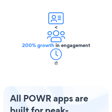
<
200% growth
in engagement
वी
All POWR apps are
built for peak-