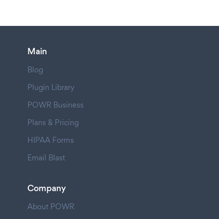
Main
Blog
Plugin Library
POWR Business
Plans & Pricing
HIPAA Forms
Email Blast
Company
About POWR