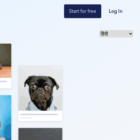
Start for free
Log In