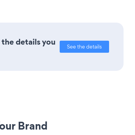
 the details you
See the details
our Brand