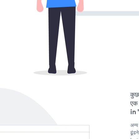
कुछ
एक 
in 
अन्
ढूंढ