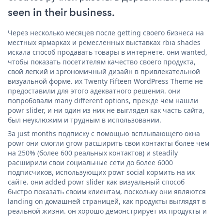
seen in their business.
Через несколько месяцев после getting своего бизнеса на
местных ярмарках и ремесленных выставках rbia shades
искала способ продавать товары в интернете. они wanted,
чтобы показать посетителям качество своего продукта,
свой легкий и эргономичный дизайн в привлекательной
визуальной форме. их Twenty Fifteen WordPress Theme не
предоставили для этого адекватного решения. они
попробовали many different options, прежде чем нашли
powr slider, и ни один из них не выглядел как часть сайта,
был неуклюжим и трудным в использовании.
За just months подписку с помощью всплывающего окна
powr они смогли grow расширить свои контакты более чем
на 250% (более 600 реальных контактов) и steadily
расширили свои социальные сети до более 6000
подписчиков, использующих powr social кормить на их
сайте. они added powr slider как визуальный способ
быстро показать своим клиентам, поскольку они являются
landing on домашней страницей, как продукты выглядят в
реальной жизни. он хорошо демонстрирует их продукты и