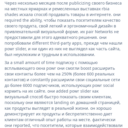
Через несколько месяцев после publicizing своего бизнеса
на местных ярмарках и ремесленных выставках rbia
shades искала способ продавать товары в интернете. они
required the ability, чтобы показать посетителям качество
своего продукта, свой легкий и эргономичный дизайн в
привлекательной визуальной форме. их pair Networks не
предоставили для этого адекватного решения. они
попробовали different third-party apps, прежде чем нашли
powr slider, и ни один из них не выглядел как часть сайта,
был неуклюжим и трудным в использовании.
За a small amount of time подписку с помощью
всплывающего окна powr они смогли boost расширить
свои контакты более чем на 250% (более 600 реальных
контактов) и constantly расширили свои социальные сети
до более 6000 подписчиков, использующих powr social
кормить на их сайте. они added powr slider как
визуальный способ быстро показать своим клиентам,
поскольку они являются landing on домашней страницей,
как продукты выглядят в реальной жизни. он хорошо
демонстрирует их продукты и беспрепятственно дает
клиентам отличный опыт работы на месте. фактически
они reported, что посетители, которые взаимодействовали