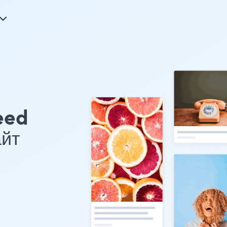
eed
йт