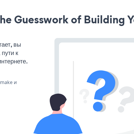
he Guesswork of Building Y
ает, вы
пути к
интернете.
, make и