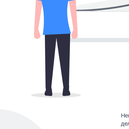
Не
де