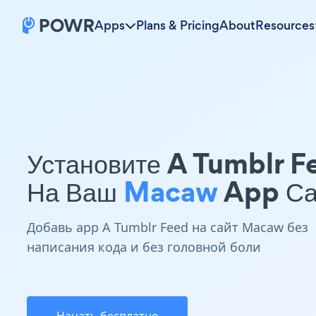
Apps
Plans & Pricing
About
Resources
Установите A Tumblr F
На Ваш
Macaw
App Са
Добавь app A Tumblr Feed на сайт Macaw без
написания кода и без головной боли