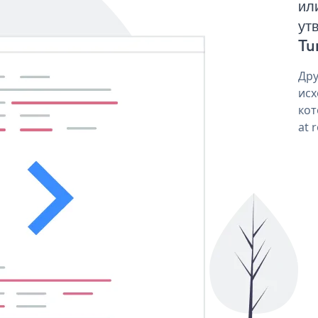
ил
ут
Tu
Дру
исх
кот
at 