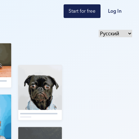
Start for free
Log In