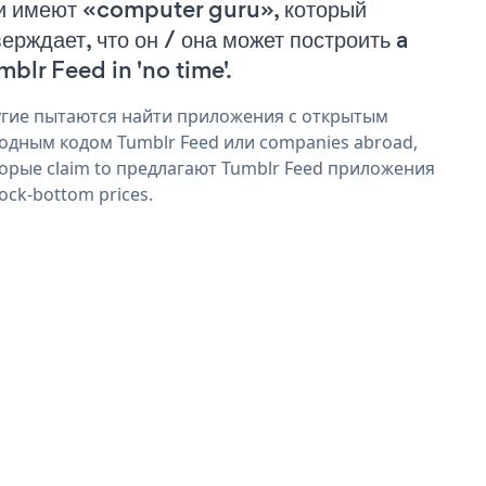
и имеют «computer guru», который
верждает, что он / она может построить a
mblr Feed in 'no time'.
гие пытаются найти приложения с открытым
одным кодом Tumblr Feed или companies abroad,
орые claim to предлагают Tumblr Feed приложения
rock-bottom prices.