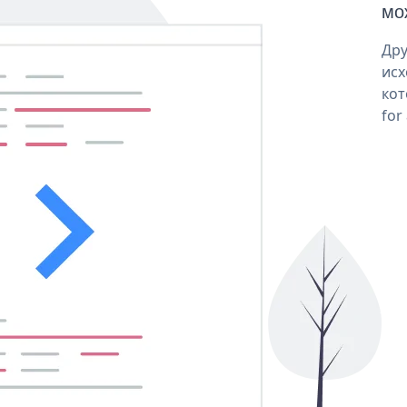
мо
Дру
исх
кот
for