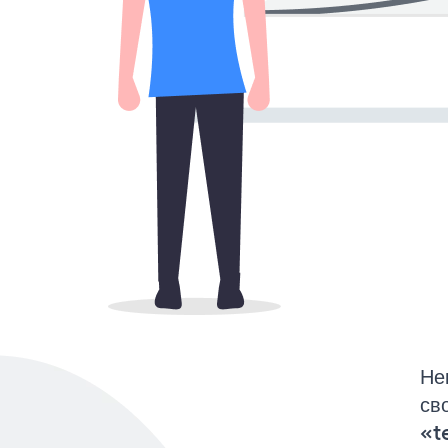
Не
св
«t