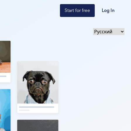
Start for free
Log In