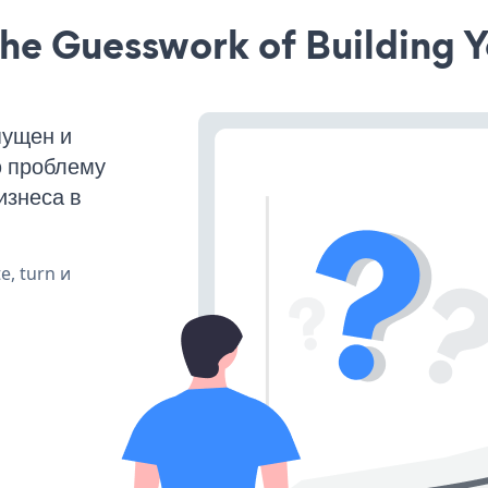
he Guesswork of Building Y
пущен и
ю проблему
изнеса в
e, turn и