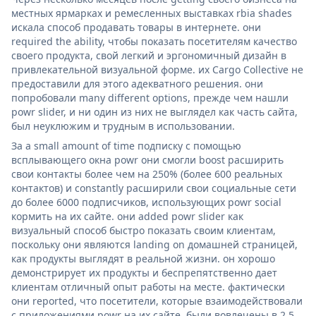
местных ярмарках и ремесленных выставках rbia shades
искала способ продавать товары в интернете. они
required the ability, чтобы показать посетителям качество
своего продукта, свой легкий и эргономичный дизайн в
привлекательной визуальной форме. их Cargo Collective не
предоставили для этого адекватного решения. они
попробовали many different options, прежде чем нашли
powr slider, и ни один из них не выглядел как часть сайта,
был неуклюжим и трудным в использовании.
За a small amount of time подписку с помощью
всплывающего окна powr они смогли boost расширить
свои контакты более чем на 250% (более 600 реальных
контактов) и constantly расширили свои социальные сети
до более 6000 подписчиков, использующих powr social
кормить на их сайте. они added powr slider как
визуальный способ быстро показать своим клиентам,
поскольку они являются landing on домашней страницей,
как продукты выглядят в реальной жизни. он хорошо
демонстрирует их продукты и беспрепятственно дает
клиентам отличный опыт работы на месте. фактически
они reported, что посетители, которые взаимодействовали
с приложениями powr на их сайте, были вовлечены в 2,5