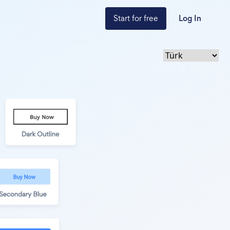
Start for free
Log In