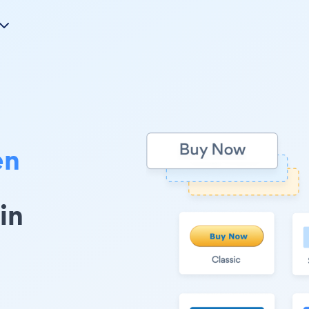
en
in
n