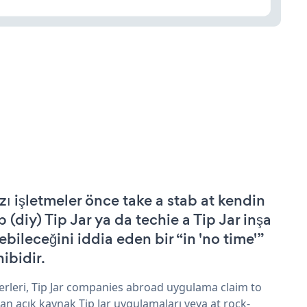
zı işletmeler önce take a stab at kendin
p (diy) Tip Jar ya da techie a Tip Jar inşa
ebileceğini iddia eden bir “in 'no time'”
hibidir.
erleri, Tip Jar companies abroad uygulama claim to
an açık kaynak Tip Jar uygulamaları veya at rock-