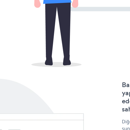
Ba
ya
ed
sa
Diğ
sun