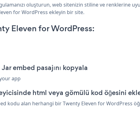
gulamanızı oluşturun, web sitenizin stiline ve renklerine uy
leven for WordPress ekleyin bir site.
ty Eleven for WordPress:
p Jar embed pasajını kopyala
 your app
yicisinde html veya gömülü kod öğesini ekl
bed kodu alan herhangi bir Twenty Eleven for WordPress öğesi