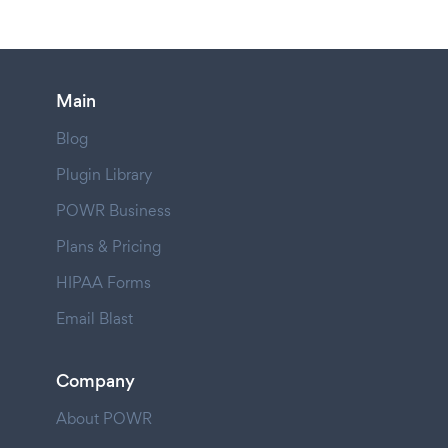
Main
Blog
Plugin Library
POWR Business
Plans & Pricing
HIPAA Forms
Email Blast
Company
About POWR