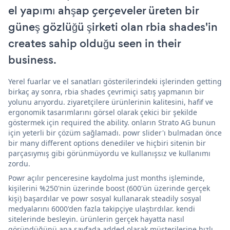
el yapımı ahşap çerçeveler üreten bir
güneş gözlüğü şirketi olan rbia shades'in
creates sahip olduğu seen in their
business.
Yerel fuarlar ve el sanatları gösterilerindeki işlerinden getting
birkaç ay sonra, rbia shades çevrimiçi satış yapmanın bir
yolunu arıyordu. ziyaretçilere ürünlerinin kalitesini, hafif ve
ergonomik tasarımlarını görsel olarak çekici bir şekilde
göstermek için required the ability. onların Strato AG bunun
için yeterli bir çözüm sağlamadı. powr slider'ı bulmadan önce
bir many different options denediler ve hiçbiri sitenin bir
parçasıymış gibi görünmüyordu ve kullanışsız ve kullanımı
zordu.
Powr açılır penceresine kaydolma just months işleminde,
kişilerini %250'nin üzerinde boost (600'ün üzerinde gerçek
kişi) başardılar ve powr sosyal kullanarak steadily sosyal
medyalarını 6000'den fazla takipçiye ulaştırdılar. kendi
sitelerinde besleyin. ürünlerin gerçek hayatta nasıl
göründüğünü ana sayfada added olarak müşterilerine hızlı