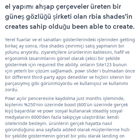
el yapımı ahşap çerçeveler üreten bir
güneş gözlüğü şirketi olan rbia shades'in
creates sahip olduğu been able to create.
Yerel fuarlar ve el sanatları gösterilerindeki işlerinden getting
birkaç ay sonra, rbia shades çevrimiçi satış yapmanın bir
yolunu arıyordu. ziyaretçilere ürünlerinin kalitesini, hafif ve
ergonomik tasarımlarını görsel olarak çekici bir şekilde
göstermek için required the ability. onların Site123 bunun
için yeterli bir çözüm sağlamadı. powr slider'ı bulmadan önce
bir different third-party apps denediler ve hiçbiri sitenin bir
parçasıymış gibi görünmüyordu ve kullanışsız ve kullanımı
zordu.
Powr açılır penceresine kaydolma just months işleminde,
kişilerini %250'nin üzerinde boost (600'ün üzerinde gerçek
kişi) başardılar ve powr sosyal kullanarak steadily sosyal
medyalarını 6000'den fazla takipçiye ulaştırdılar. kendi
sitelerinde besleyin. ürünlerin gerçek hayatta nasıl
göründüğünü ana sayfada added olarak müşterilerine hızlı
bir şekilde göstermenin görsel bir yolu olarak landing on