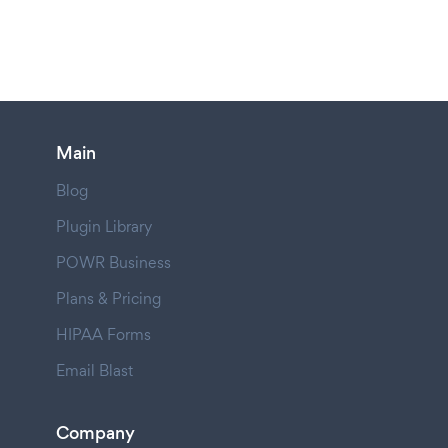
Main
Blog
Plugin Library
POWR Business
Plans & Pricing
HIPAA Forms
Email Blast
Company