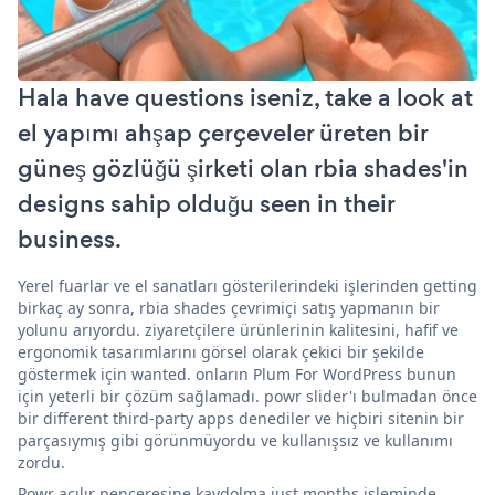
Hala have questions iseniz, take a look at
el yapımı ahşap çerçeveler üreten bir
güneş gözlüğü şirketi olan rbia shades'in
designs sahip olduğu seen in their
business.
Yerel fuarlar ve el sanatları gösterilerindeki işlerinden getting
birkaç ay sonra, rbia shades çevrimiçi satış yapmanın bir
yolunu arıyordu. ziyaretçilere ürünlerinin kalitesini, hafif ve
ergonomik tasarımlarını görsel olarak çekici bir şekilde
göstermek için wanted. onların Plum For WordPress bunun
için yeterli bir çözüm sağlamadı. powr slider'ı bulmadan önce
bir different third-party apps denediler ve hiçbiri sitenin bir
parçasıymış gibi görünmüyordu ve kullanışsız ve kullanımı
zordu.
Powr açılır penceresine kaydolma just months işleminde,