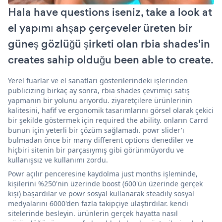
Hala have questions iseniz, take a look at
el yapımı ahşap çerçeveler üreten bir
güneş gözlüğü şirketi olan rbia shades'in
creates sahip olduğu been able to create.
Yerel fuarlar ve el sanatları gösterilerindeki işlerinden
publicizing birkaç ay sonra, rbia shades çevrimiçi satış
yapmanın bir yolunu arıyordu. ziyaretçilere ürünlerinin
kalitesini, hafif ve ergonomik tasarımlarını görsel olarak çekici
bir şekilde göstermek için required the ability. onların Carrd
bunun için yeterli bir çözüm sağlamadı. powr slider'ı
bulmadan önce bir many different options denediler ve
hiçbiri sitenin bir parçasıymış gibi görünmüyordu ve
kullanışsız ve kullanımı zordu.
Powr açılır penceresine kaydolma just months işleminde,
kişilerini %250'nin üzerinde boost (600'ün üzerinde gerçek
kişi) başardılar ve powr sosyal kullanarak steadily sosyal
medyalarını 6000'den fazla takipçiye ulaştırdılar. kendi
sitelerinde besleyin. ürünlerin gerçek hayatta nasıl