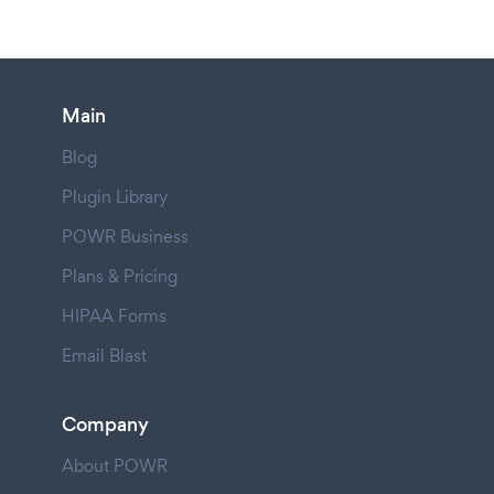
Main
Blog
Plugin Library
POWR Business
Plans & Pricing
HIPAA Forms
Email Blast
Company
About POWR