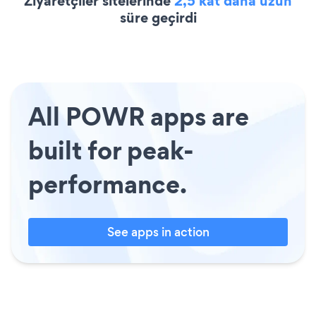
Ziyaretçiler sitelerinde
2,5 kat daha uzun
süre geçirdi
All POWR apps are
built for peak-
performance.
See apps in action