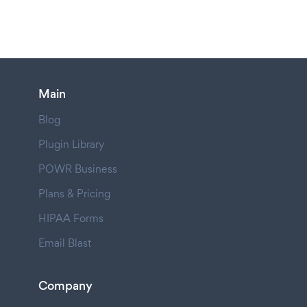
Main
Blog
Plugin Library
POWR Business
Plans & Pricing
HIPAA Forms
Email Blast
Company