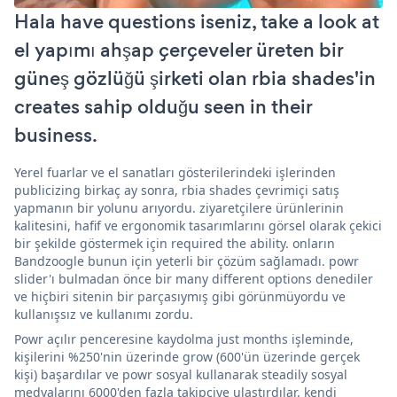
Hala have questions iseniz, take a look at
el yapımı ahşap çerçeveler üreten bir
güneş gözlüğü şirketi olan rbia shades'in
creates sahip olduğu seen in their
business.
Yerel fuarlar ve el sanatları gösterilerindeki işlerinden
publicizing birkaç ay sonra, rbia shades çevrimiçi satış
yapmanın bir yolunu arıyordu. ziyaretçilere ürünlerinin
kalitesini, hafif ve ergonomik tasarımlarını görsel olarak çekici
bir şekilde göstermek için required the ability. onların
Bandzoogle bunun için yeterli bir çözüm sağlamadı. powr
slider'ı bulmadan önce bir many different options denediler
ve hiçbiri sitenin bir parçasıymış gibi görünmüyordu ve
kullanışsız ve kullanımı zordu.
Powr açılır penceresine kaydolma just months işleminde,
kişilerini %250'nin üzerinde grow (600'ün üzerinde gerçek
kişi) başardılar ve powr sosyal kullanarak steadily sosyal
medyalarını 6000'den fazla takipçiye ulaştırdılar. kendi