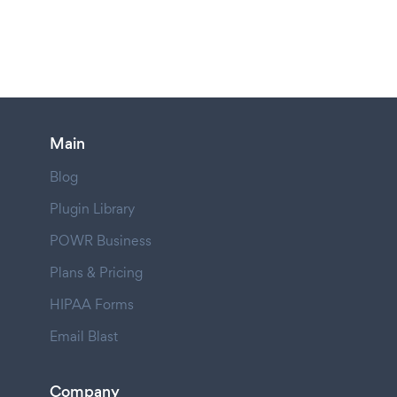
Main
Blog
Plugin Library
POWR Business
Plans & Pricing
HIPAA Forms
Email Blast
Company