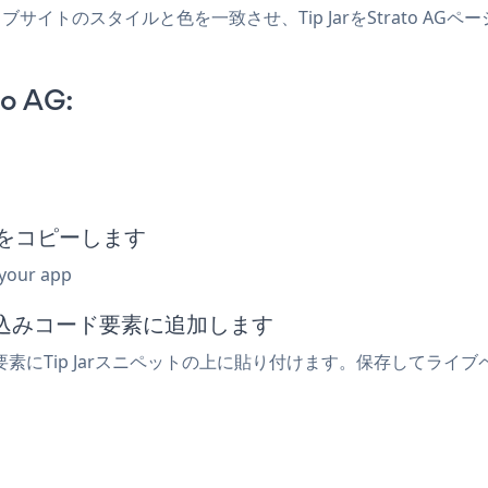
し、ウェブサイトのスタイルと色を一致させ、Tip JarをStrat
to AG:
ットをコピーします
 your app
埋め込みコード要素に追加します
G要素にTip Jarスニペットの上に貼り付けます。保存してライブ