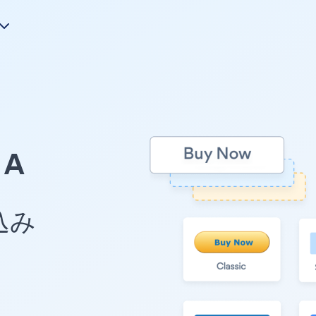
A
め込み