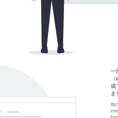
一
（d
成
ま
他の
co
bo