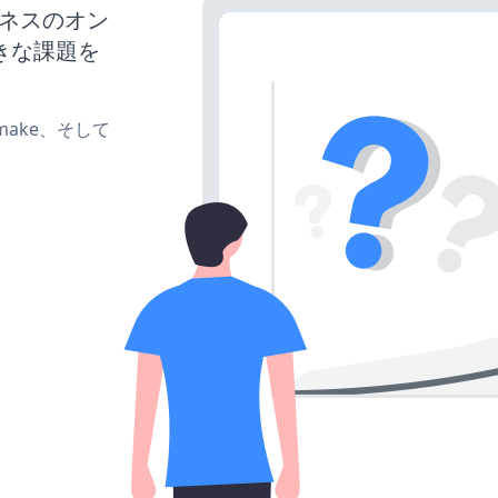
ジネスのオン
きな課題を
e、make、そして