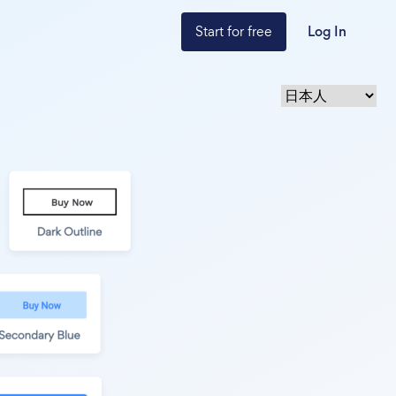
Start for free
Log In