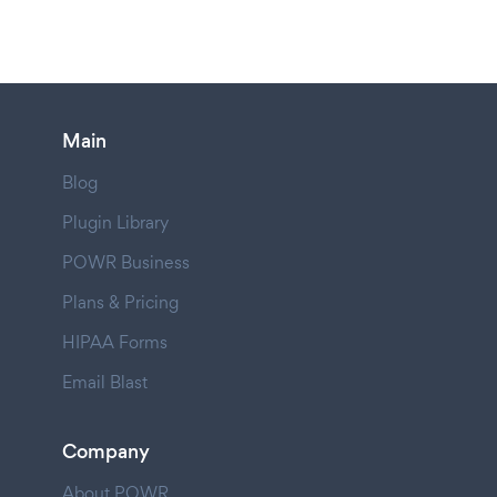
Main
Blog
Plugin Library
POWR Business
Plans & Pricing
HIPAA Forms
Email Blast
Company
About POWR