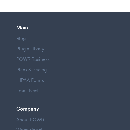
Main
Blog
Plugin Library
POWR Business
Plans & Pricing
HIPAA Forms
Email Blast
Company
About POWR