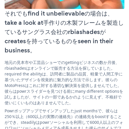
それでもfind it unbelievableの場合は、
take a look at手作りの木製フレームを製造し
ているサングラス会社のrbiashadesが
createsを持っているものをseen in their
business。
地元の見本市や工芸品ショーでのgettingビジネスの数か月後、
rbiashadesはオンラインで販売する方法を探していました。
required the abilityは、訪問者に製品の品質、軽量で人間工学に
基づいたデザインを視覚的に魅力的な方法で示します。彼らの
MotoPressはこれに対する適切な解決策を提供しませんでした。
彼らはpowrスライダーを見つける前にmany different optionsを
試しましたが、サイトの一部であるかのように見えず、不格好で
使いにくいものはありませんでした。
Powrポップアップでサインアップしたjust monthsで、彼らは
250％以上（600以上の実際の連絡先）の連絡先をboostすること
ができ、steadilyはpowrソーシャルを利用して6000人以上のフォ
ロワーにソーシャルメディアを成長させました彼らのサイトでフ