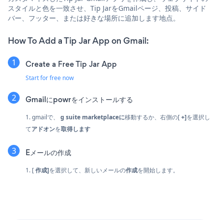
スタイルと色を一致させ、Tip JarをGmailページ、投稿、サイド
バー、フッター、または好きな場所に追加します地点。
How To Add a Tip Jar App on Gmail:
Create a Free Tip Jar App
Start for free now
Gmailにpowrをインストールする
1. gmailで、
g suite marketplaceに
移動するか、右側の[
+]
を選択し
て
アドオン
を
取得します
Eメールの作成
1. [
作成]
を選択して、新しいメールの
作成
を開始します。