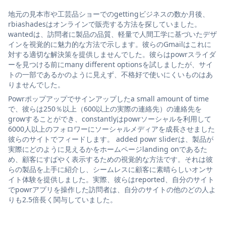
地元の見本市や工芸品ショーでのgettingビジネスの数か月後、
rbiashadesはオンラインで販売する方法を探していました。
wantedは、訪問者に製品の品質、軽量で人間工学に基づいたデザ
インを視覚的に魅力的な方法で示します。彼らのGmailはこれに
対する適切な解決策を提供しませんでした。彼らはpowrスライダ
ーを見つける前にmany different optionsを試しましたが、サイ
トの一部であるかのように見えず、不格好で使いにくいものはあ
りませんでした。
Powrポップアップでサインアップしたa small amount of time
で、彼らは250％以上（600以上の実際の連絡先）の連絡先を
growすることができ、constantlyはpowrソーシャルを利用して
6000人以上のフォロワーにソーシャルメディアを成長させました
彼らのサイトでフィードします。 added powr sliderは、製品が
実際にどのように見えるかをホームページlanding onであるた
め、顧客にすばやく表示するための視覚的な方法です。それは彼
らの製品を上手に紹介し、シームレスに顧客に素晴らしいオンサ
イト体験を提供しました。実際、彼らはreported、自分のサイト
でpowrアプリを操作した訪問者は、自分のサイトの他のどの人よ
りも2.5倍長く関与していました。