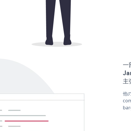
一
Ja
主
他の
co
ba