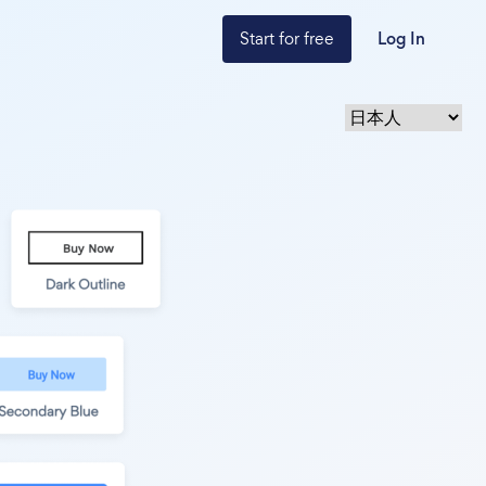
Start for free
Log In