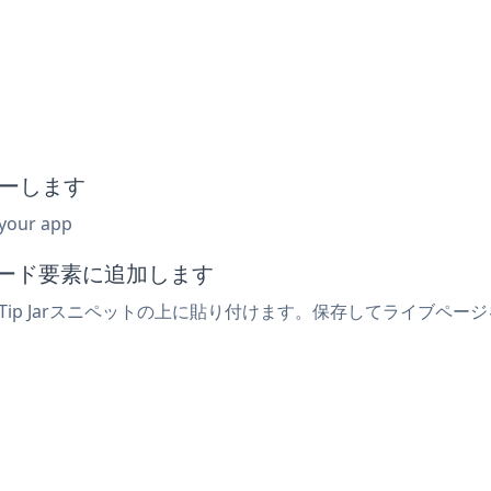
:
ピーします
 your app
コード要素に追加します
Tip Jarスニペットの上に貼り付けます。保存してライブページを