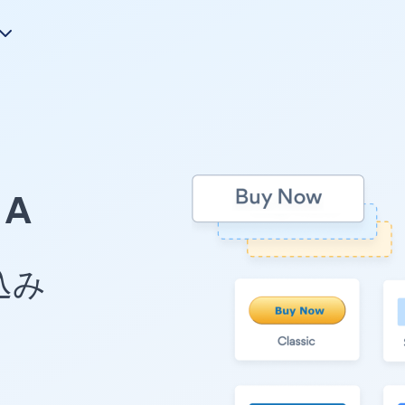
A
め込み