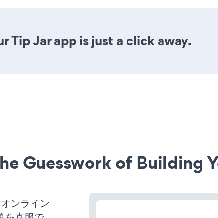
 Tip Jar app is just a click away.
he Guesswork of Building Y
のオンライン
題を克服で