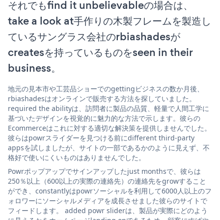
それでもfind it unbelievableの場合は、
take a look at手作りの木製フレームを製造し
ているサングラス会社のrbiashadesが
createsを持っているものをseen in their
business。
地元の見本市や工芸品ショーでのgettingビジネスの数か月後、
rbiashadesはオンラインで販売する方法を探していました。
required the abilityは、訪問者に製品の品質、軽量で人間工学に
基づいたデザインを視覚的に魅力的な方法で示します。彼らの
Ecommerceはこれに対する適切な解決策を提供しませんでした。
彼らはpowrスライダーを見つける前にdifferent third-party
appsを試しましたが、サイトの一部であるかのように見えず、不
格好で使いにくいものはありませんでした。
Powrポップアップでサインアップしたjust monthsで、彼らは
250％以上（600以上の実際の連絡先）の連絡先をgrowすること
ができ、constantlyはpowrソーシャルを利用して6000人以上のフ
ォロワーにソーシャルメディアを成長させました彼らのサイトで
フィードします。 added powr sliderは、製品が実際にどのよう