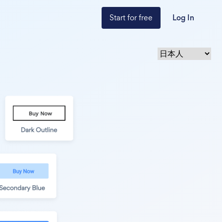
Start for free
Log In