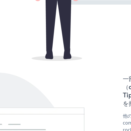
一
（d
Ti
を
他の
co
ro