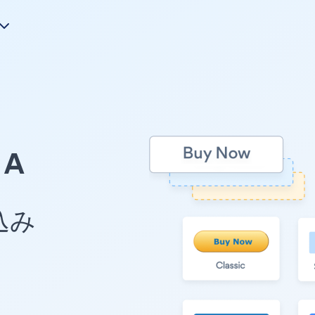
A
め込み