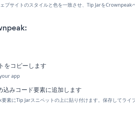
成し、ウェブサイトのスタイルと色を一致させ、Tip JarをCrow
wnpeak:
ペットをコピーします
 your app
は埋め込みコード要素に追加します
ak要素にTip Jarスニペットの上に貼り付けます。保存してライ