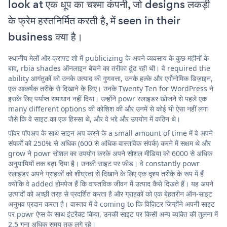
look at एक धूप का चश्मा कंपनी, जो designs लकड़ी
के फ्रेम हस्तनिर्मित करती है, में seen in their
business क्या है।
स्थानीय मेलों और क्राफ्ट शो में publicizing के अपने व्यवसाय के कुछ महीनों के
बाद, rbia shades ऑनलाइन बेचने का तरीका ढूंढ रही थी। वे required the
ability आगंतुकों को उनके उत्पाद की गुणवत्ता, उनके हल्के और एर्गोनोमिक डिज़ाइन,
एक आकर्षक तरीके से दिखाने के लिए। उनके Twenty Ten for WordPress ने
इसके लिए पर्याप्त समाधान नहीं दिया। उन्होंने powr स्लाइडर खोजने से पहले एक
many different options की कोशिश की और उनमें से कोई भी ऐसा नहीं लगा
जैसे कि वे साइट का एक हिस्सा थे, और वे भद्दे और उपयोग में कठिन थे।
पॉवर पॉपअप के साथ साइन अप करने के a small amount of time में वे अपने
संपर्कों को 250% से अधिक (600 से अधिक वास्तविक संपर्क) करने में सक्षम थे और
grow ने powr सोशल का उपयोग करके अपने सोशल मीडिया को 6000 से अधिक
अनुयायियों तक बढ़ा दिया है। उनकी साइट पर फ़ीड। वे constantly powr
स्लाइडर अपने ग्राहकों को शीघ्रता से दिखाने के लिए एक दृश्य तरीके के रूप में हैं
क्योंकि वे added होमपेज हैं कि वास्तविक जीवन में उत्पाद कैसे दिखते हैं। यह अपने
उत्पादों को अच्छी तरह से प्रदर्शित करता है और ग्राहकों को एक बेहतरीन ऑन-साइट
अनुभव प्रदान करता है। वास्तव में वे coming to कि विज़िटर जिन्होंने अपनी साइट
पर powr ऐप्स के साथ इंटरैक्ट किया, उनकी साइट पर किसी अन्य व्यक्ति की तुलना में
2.5 गुना अधिक समय तक लगे रहे।