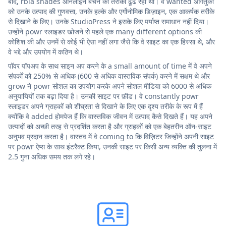
बाद, rbia shades ऑनलाइन बेचने का तरीका ढूंढ रही थी। वे wanted आगंतुकों
को उनके उत्पाद की गुणवत्ता, उनके हल्के और एर्गोनोमिक डिज़ाइन, एक आकर्षक तरीके
से दिखाने के लिए। उनके StudioPress ने इसके लिए पर्याप्त समाधान नहीं दिया।
उन्होंने powr स्लाइडर खोजने से पहले एक many different options की
कोशिश की और उनमें से कोई भी ऐसा नहीं लगा जैसे कि वे साइट का एक हिस्सा थे, और
वे भद्दे और उपयोग में कठिन थे।
पॉवर पॉपअप के साथ साइन अप करने के a small amount of time में वे अपने
संपर्कों को 250% से अधिक (600 से अधिक वास्तविक संपर्क) करने में सक्षम थे और
grow ने powr सोशल का उपयोग करके अपने सोशल मीडिया को 6000 से अधिक
अनुयायियों तक बढ़ा दिया है। उनकी साइट पर फ़ीड। वे constantly powr
स्लाइडर अपने ग्राहकों को शीघ्रता से दिखाने के लिए एक दृश्य तरीके के रूप में हैं
क्योंकि वे added होमपेज हैं कि वास्तविक जीवन में उत्पाद कैसे दिखते हैं। यह अपने
उत्पादों को अच्छी तरह से प्रदर्शित करता है और ग्राहकों को एक बेहतरीन ऑन-साइट
अनुभव प्रदान करता है। वास्तव में वे coming to कि विज़िटर जिन्होंने अपनी साइट
पर powr ऐप्स के साथ इंटरैक्ट किया, उनकी साइट पर किसी अन्य व्यक्ति की तुलना में
2.5 गुना अधिक समय तक लगे रहे।