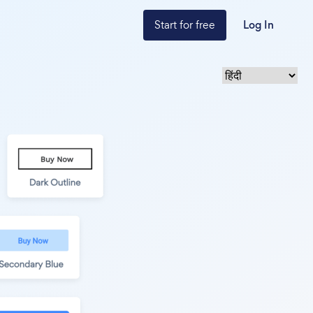
Start for free
Log In