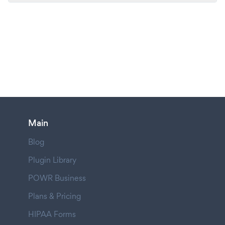
Main
Blog
Plugin Library
POWR Business
Plans & Pricing
HIPAA Forms