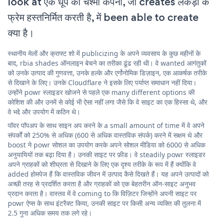
look at एक धूप का चश्मा कंपनी, जो creates लकड़ी के
फ्रेम हस्तनिर्मित करती है, में been able to create
क्या है।
स्थानीय मेलों और क्राफ्ट शो में publicizing के अपने व्यवसाय के कुछ महीनों के
बाद, rbia shades ऑनलाइन बेचने का तरीका ढूंढ रही थी। वे wanted आगंतुकों
को उनके उत्पाद की गुणवत्ता, उनके हल्के और एर्गोनोमिक डिज़ाइन, एक आकर्षक तरीके
से दिखाने के लिए। उनके Cloudflare ने इसके लिए पर्याप्त समाधान नहीं दिया।
उन्होंने powr स्लाइडर खोजने से पहले एक many different options की
कोशिश की और उनमें से कोई भी ऐसा नहीं लगा जैसे कि वे साइट का एक हिस्सा थे, और
वे भद्दे और उपयोग में कठिन थे।
पॉवर पॉपअप के साथ साइन अप करने के a small amount of time में वे अपने
संपर्कों को 250% से अधिक (600 से अधिक वास्तविक संपर्क) करने में सक्षम थे और
boost ने powr सोशल का उपयोग करके अपने सोशल मीडिया को 6000 से अधिक
अनुयायियों तक बढ़ा दिया है। उनकी साइट पर फ़ीड। वे steadily powr स्लाइडर
अपने ग्राहकों को शीघ्रता से दिखाने के लिए एक दृश्य तरीके के रूप में हैं क्योंकि वे
added होमपेज हैं कि वास्तविक जीवन में उत्पाद कैसे दिखते हैं। यह अपने उत्पादों को
अच्छी तरह से प्रदर्शित करता है और ग्राहकों को एक बेहतरीन ऑन-साइट अनुभव
प्रदान करता है। वास्तव में वे coming to कि विज़िटर जिन्होंने अपनी साइट पर
powr ऐप्स के साथ इंटरैक्ट किया, उनकी साइट पर किसी अन्य व्यक्ति की तुलना में
2.5 गुना अधिक समय तक लगे रहे।