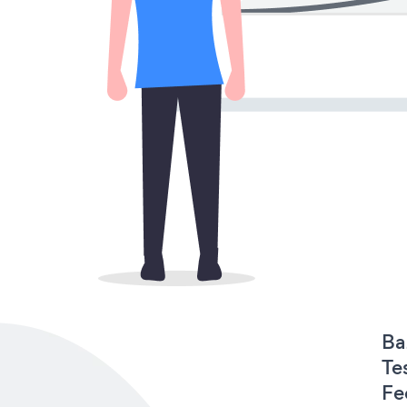
Ba
Te
Fe