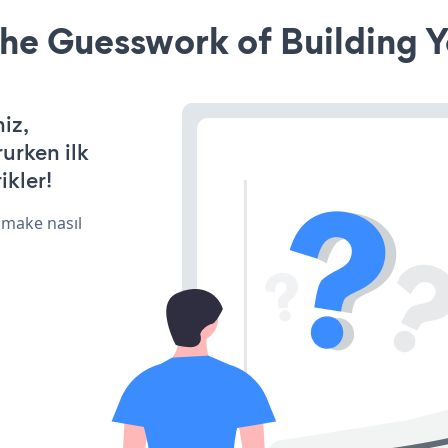
he Guesswork of Building Y
iz,
rurken ilk
ikler!
 make nasıl