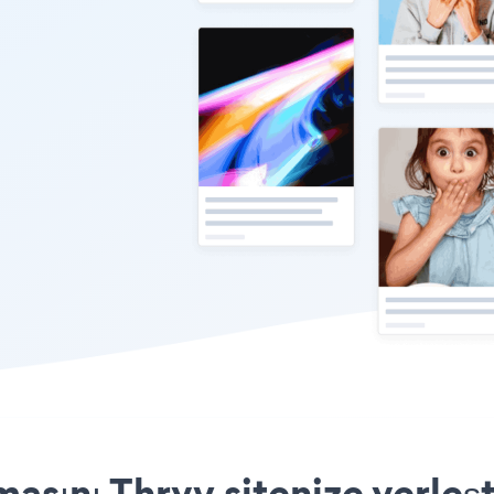
asını Thryv sitenize yerleş