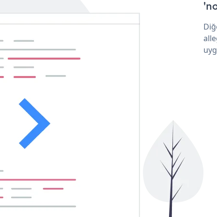
'no
Diğ
all
uyg