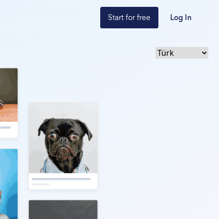
Start for free
Log In