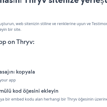
uşturun, web sitenizin stiline ve renklerine uyun ve Testim
yin bir site.
pp on Thryv:
asajını kopyala
 your app
mülü kod öğesini ekleyin
ya bir embed kodu alan herhangi bir Thryv öğesinin üzerine y