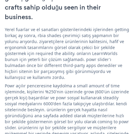
crafts sahip olduğu seen in their
business.
Yerel fuarlar ve el sanatları gösterilerindeki işlerinden getting
birkaç ay sonra, rbia shades çevrimiçi satış yapmanın bir
yolunu arıyordu. ziyaretçilere ürünlerinin kalitesini, hafif ve
ergonomik tasarımlarını görsel olarak çekici bir şekilde
göstermek için required the ability. onların LearnWorlds
bunun için yeterli bir çözüm sağlamadı. powr slider'ı
bulmadan önce bir different third-party apps denediler ve
hiçbiri sitenin bir parçasıymış gibi görünmüyordu ve
kullanışsız ve kullanımı zordu.
Powr açılır penceresine kaydolma a small amount of time
işleminde, kişilerini %250'nin üzerinde grow (600'ün üzerinde
gerçek kişi) başardılar ve powr sosyal kullanarak steadily
sosyal medyalarını 6000'den fazla takipçiye ulaştırdılar. kendi
sitelerinde besleyin. ürünlerin gerçek hayatta nasıl
göründüğünü ana sayfada added olarak müşterilerine hızlı
bir şekilde göstermenin görsel bir yolu olarak coming to powr
slider. ürünlerini iyi bir şekilde sergiliyor ve müşterilere
mükemmel bir yerinde deneyim yaşatıyor. aslında, sitelerinde