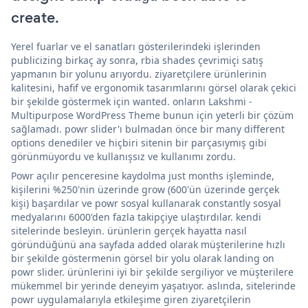
create.
Yerel fuarlar ve el sanatları gösterilerindeki işlerinden
publicizing birkaç ay sonra, rbia shades çevrimiçi satış
yapmanın bir yolunu arıyordu. ziyaretçilere ürünlerinin
kalitesini, hafif ve ergonomik tasarımlarını görsel olarak çekici
bir şekilde göstermek için wanted. onların Lakshmi -
Multipurpose WordPress Theme bunun için yeterli bir çözüm
sağlamadı. powr slider'ı bulmadan önce bir many different
options denediler ve hiçbiri sitenin bir parçasıymış gibi
görünmüyordu ve kullanışsız ve kullanımı zordu.
Powr açılır penceresine kaydolma just months işleminde,
kişilerini %250'nin üzerinde grow (600'ün üzerinde gerçek
kişi) başardılar ve powr sosyal kullanarak constantly sosyal
medyalarını 6000'den fazla takipçiye ulaştırdılar. kendi
sitelerinde besleyin. ürünlerin gerçek hayatta nasıl
göründüğünü ana sayfada added olarak müşterilerine hızlı
bir şekilde göstermenin görsel bir yolu olarak landing on
powr slider. ürünlerini iyi bir şekilde sergiliyor ve müşterilere
mükemmel bir yerinde deneyim yaşatıyor. aslında, sitelerinde
powr uygulamalarıyla etkileşime giren ziyaretçilerin