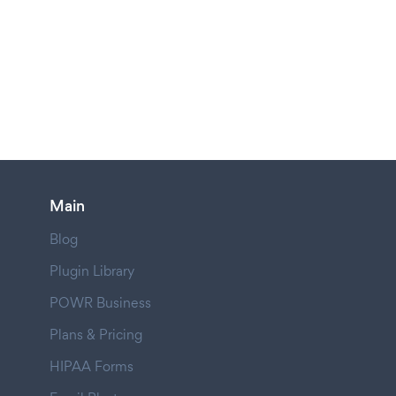
Main
Blog
Plugin Library
POWR Business
Plans & Pricing
HIPAA Forms