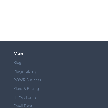
Main
Blog
Plugin Library
POWR Business
Plans & Pricing
HIPAA Forms
Email Blast