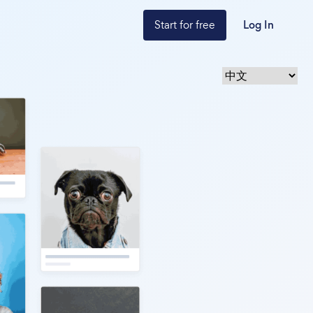
Start for free
Log In