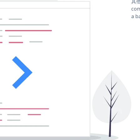
其他
com
a b