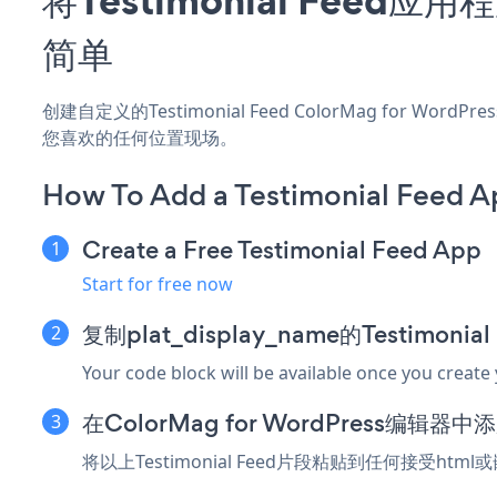
简单
创建自定义的Testimonial Feed ColorMag for W
您喜欢的任何位置现场。
How To Add a Testimonial Feed A
Create a Free Testimonial Feed App
Start for free now
复制plat_display_name的Testimoni
Your code block will be available once you create
在ColorMag for WordPress编辑
将以上Testimonial Feed片段粘贴到任何接受html或