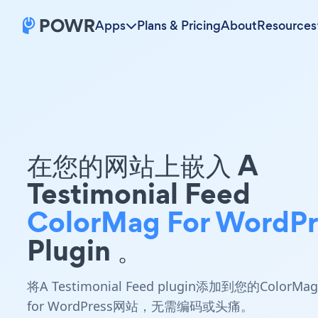
Apps
Plans & Pricing
About
Resources
在您的网站上嵌入 A
Testimonial Feed
ColorMag For WordPr
Plugin 。
将A Testimonial Feed plugin添加到您的ColorMag
for WordPress网站，无需编码或头痛。