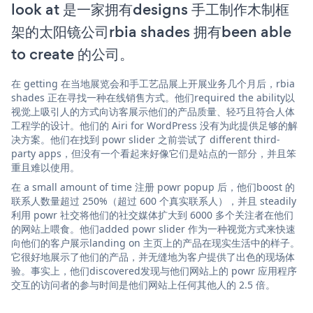
look at 是一家拥有designs 手工制作木制框
架的太阳镜公司rbia shades 拥有been able
to create 的公司。
在 getting 在当地展览会和手工艺品展上开展业务几个月后，rbia
shades 正在寻找一种在线销售方式。他们required the ability以
视觉上吸引人的方式向访客展示他们的产品质量、轻巧且符合人体
工程学的设计。他们的 Airi for WordPress 没有为此提供足够的解
决方案。他们在找到 powr slider 之前尝试了 different third-
party apps，但没有一个看起来好像它们是站点的一部分，并且笨
重且难以使用。
在 a small amount of time 注册 powr popup 后，他们boost 的
联系人数量超过 250%（超过 600 个真实联系人），并且 steadily
利用 powr 社交将他们的社交媒体扩大到 6000 多个关注者在他们
的网站上喂食。他们added powr slider 作为一种视觉方式来快速
向他们的客户展示landing on 主页上的产品在现实生活中的样子。
它很好地展示了他们的产品，并无缝地为客户提供了出色的现场体
验。事实上，他们discovered发现与他们网站上的 powr 应用程序
交互的访问者的参与时间是他们网站上任何其他人的 2.5 倍。