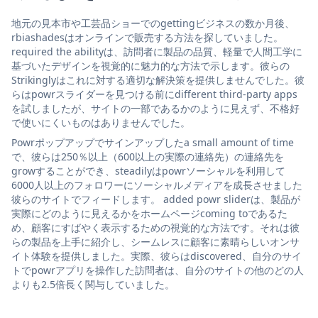
地元の見本市や工芸品ショーでのgettingビジネスの数か月後、
rbiashadesはオンラインで販売する方法を探していました。
required the abilityは、訪問者に製品の品質、軽量で人間工学に
基づいたデザインを視覚的に魅力的な方法で示します。彼らの
Strikinglyはこれに対する適切な解決策を提供しませんでした。彼
らはpowrスライダーを見つける前にdifferent third-party apps
を試しましたが、サイトの一部であるかのように見えず、不格好
で使いにくいものはありませんでした。
Powrポップアップでサインアップしたa small amount of time
で、彼らは250％以上（600以上の実際の連絡先）の連絡先を
growすることができ、steadilyはpowrソーシャルを利用して
6000人以上のフォロワーにソーシャルメディアを成長させました
彼らのサイトでフィードします。 added powr sliderは、製品が
実際にどのように見えるかをホームページcoming toであるた
め、顧客にすばやく表示するための視覚的な方法です。それは彼
らの製品を上手に紹介し、シームレスに顧客に素晴らしいオンサ
イト体験を提供しました。実際、彼らはdiscovered、自分のサイ
トでpowrアプリを操作した訪問者は、自分のサイトの他のどの人
よりも2.5倍長く関与していました。