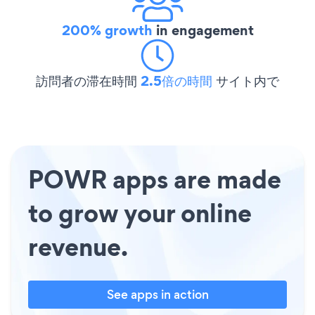
200% growth
in engagement
訪問者の滞在時間
2.5倍の時間
サイト内で
POWR apps are made
to grow your online
revenue.
See apps in action