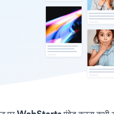
पर WebStarts एंबेड करना कभी आस