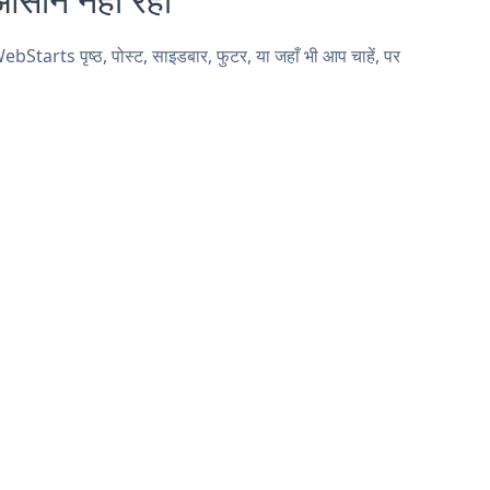
arts पृष्ठ, पोस्ट, साइडबार, फुटर, या जहाँ भी आप चाहें, पर