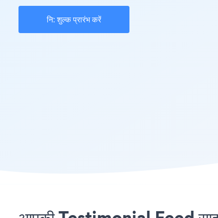
नि: शुल्क प्रारंभ करें
आपकी Testimonial Feed साइट 