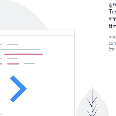
कुछ
Te
दाव
tim
अन्य
comp
ऐप्स