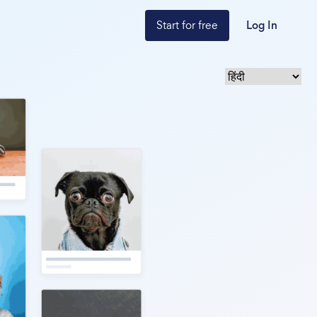
Start for free
Log In