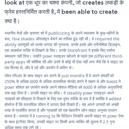
look at एक धूप का चश्मा कंपनी, जो creates लकड़ी के
फ्रेम हस्तनिर्मित करती है, में been able to create
क्या है।
स्थानीय मेलों और क्राफ्ट शो में publicizing के अपने व्यवसाय के कुछ महीनों के
बाद, rbia shades ऑनलाइन बेचने का तरीका ढूंढ रही थी। वे required the
ability आगंतुकों को उनके उत्पाद की गुणवत्ता, उनके हल्के और एर्गोनोमिक डिज़ाइन,
एक आकर्षक तरीके से दिखाने के लिए। उनके Storefront ने इसके लिए पर्याप्त
समाधान नहीं दिया। उन्होंने powr स्लाइडर खोजने से पहले एक different third-
party apps की कोशिश की और उनमें से कोई भी ऐसा नहीं लगा जैसे कि वे साइट का
एक हिस्सा थे, और वे भद्दे और उपयोग में कठिन थे।
पॉवर पॉपअप के साथ साइन अप करने के just months में वे अपने संपर्कों को
250% से अधिक (600 से अधिक वास्तविक संपर्क) करने में सक्षम थे और boost ने
powr सोशल का उपयोग करके अपने सोशल मीडिया को 6000 से अधिक अनुयायियों
तक बढ़ा दिया है। उनकी साइट पर फ़ीड। वे steadily powr स्लाइडर अपने
ग्राहकों को शीघ्रता से दिखाने के लिए एक दृश्य तरीके के रूप में हैं क्योंकि वे added
होमपेज हैं कि वास्तविक जीवन में उत्पाद कैसे दिखते हैं। यह अपने उत्पादों को अच्छी
तरह से प्रदर्शित करता है और ग्राहकों को एक बेहतरीन ऑन-साइट अनुभव प्रदान
करता है। वास्तव में वे coming to कि विज़िटर जिन्होंने अपनी साइट पर powr ऐप्स
के साथ इंटरैक्ट किया, उनकी साइट पर किसी अन्य व्यक्ति की तुलना में 2.5 गुना
अधिक समय तक लगे रहे।